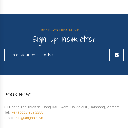
BE ALWAYS UPDATED WITH US
Sign up newsletter
BOOK NOW!
61 Hoang The Thien st., Dong Hai 1 ward, Hai An dist., Haiphong, Vietnam
Tel:
(+84) 0225 368 2299
Email:
info@3mghotel.vn