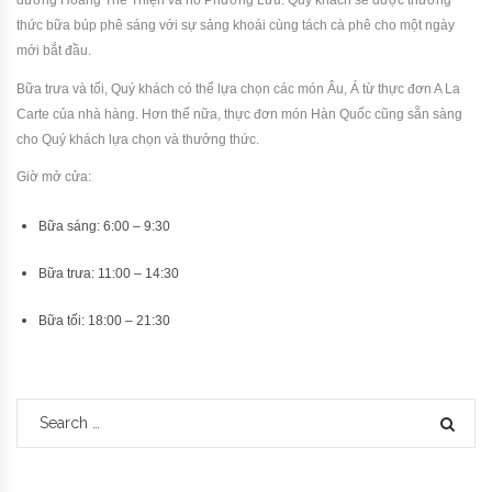
đường Hoàng Thế Thiện và hồ Phương Lưu. Quý khách sẽ được thưởng
thức bữa búp phê sáng với sự sảng khoái cùng tách cà phê cho một ngày
mới bắt đầu.
Bữa trưa và tối, Quý khách có thể lựa chọn các món Âu, Á từ thực đơn A La
Carte của nhà hàng. Hơn thế nữa, thực đơn món Hàn Quốc cũng sẵn sàng
cho Quý khách lựa chọn và thưởng thức.
Giờ mở cửa:
Bữa sáng: 6:00 – 9:30
Bữa trưa: 11:00 – 14:30
Bữa tối: 18:00 – 21:30
Search for:
SEA