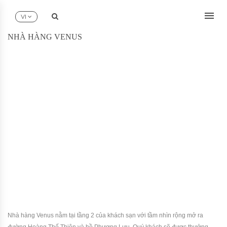
Skip to content
:
Search
VI
NHÀ HÀNG VENUS
Nhà hàng Venus nằm tại tầng 2 của khách sạn với tầm nhìn rộng mở ra