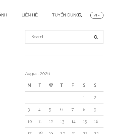
Search
:
ẢNH
LIÊN HỆ
TUYỂN DỤNG
VI
Search for:
SEARCH
August 2026
M
T
W
T
F
S
S
1
2
3
4
5
6
7
8
9
10
11
12
13
14
15
16
17
18
19
20
21
22
23