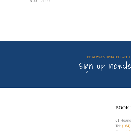
8:00 – 21:00
BE ALWAYS UPDATED WITH 
Sign up newsle
BOOK 
61 Hoang 
Tel:
(+84)