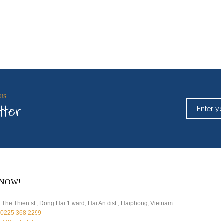
US
tter
NOW!
The Thien st., Dong Hai 1 ward, Hai An dist., Haiphong, Vietnam
 0225 368 2299